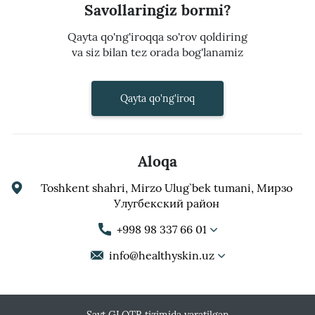
Savollaringiz bormi?
Qayta qo'ng'iroqqa so'rov qoldiring
va siz bilan tez orada bog'lanamiz
Qayta qo'ng'iroq
Aloqa
Toshkent shahri, Mirzo Ulug`bek tumani, Мирзо
Улугбекский район
+998 98 337 66 01
info@healthyskin.uz