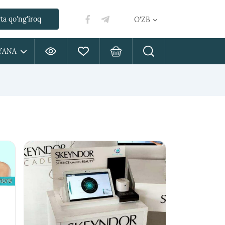
ta qo'ng'iroq
O'ZB
YANA