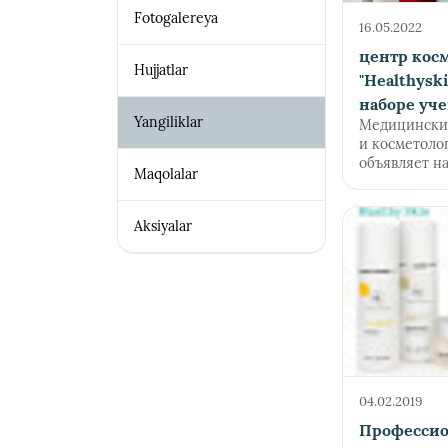
Fotogalereya
16.05.2022
центр кос
Hujjatlar
"Healthysk
наборе уч
Yangiliklar
Медицински
и косметолог
объявляет на
Maqolalar
Aksiyalar
04.02.2019
Профессио