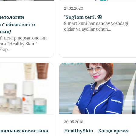
27.02.2020
метологии
"Sog'lom teri". 🦋
8 mart kuni har qanday yoshdagi
in" объявляет о
qizlar va ayollar uchun...
ениц!
й центр дерматологии
ии “Healthy Skin “
бор...
30.05.2018
нальная косметика
HealthySkin - Когда время