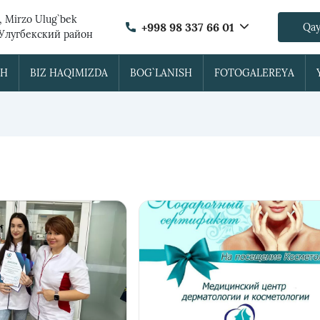
, Mirzo Ulug`bek
+998 98 337 66 01
Qay
 Улугбекский район
SH
BIZ HAQIMIZDA
BOG`LANISH
FOTOGALEREYA