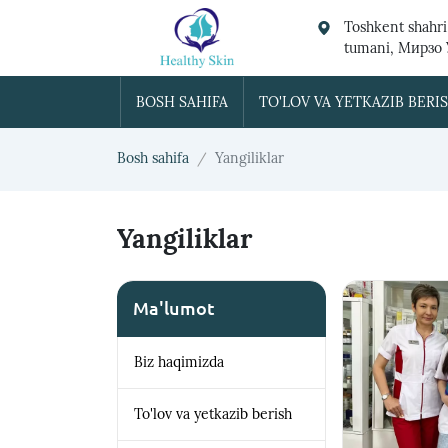
Toshkent shahri
tumani, Мирзо
BOSH SAHIFA
TO'LOV VA YETKAZIB BERI
Bosh sahifa
Yangiliklar
Yangiliklar
Ma'lumot
Biz haqimizda
To'lov va yetkazib berish