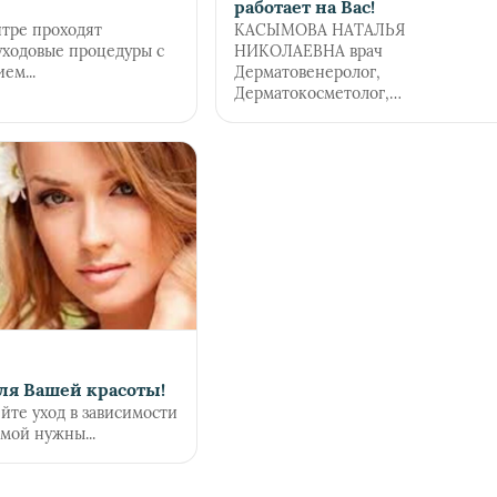
работает на Вас!
тре проходят
КАСЫМОВА НАТАЛЬЯ
уходовые процедуры с
НИКОЛАЕВНА врач
ем...
Дерматовенеролог,
Дерматокосметолог,
Онкодерматолог.Дерматолог- это
специалист в...
для Вашей красоты!
йте уход в зависимости
имой нужны...