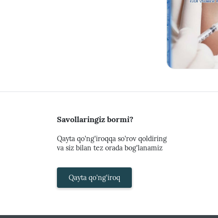
Savollaringiz bormi?
Qayta qo'ng'iroqqa so'rov qoldiring
va siz bilan tez orada bog'lanamiz
Qayta qo'ng'iroq