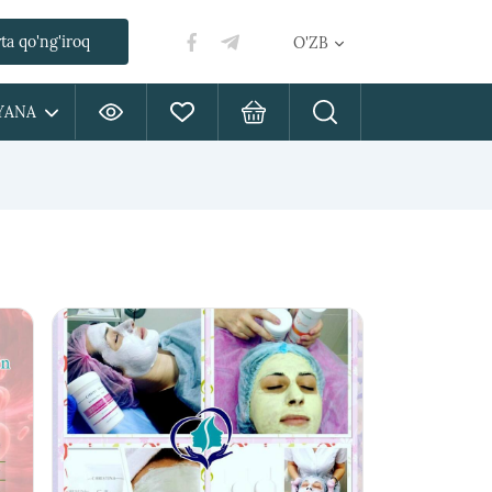
ta qo'ng'iroq
O'ZB
YANA