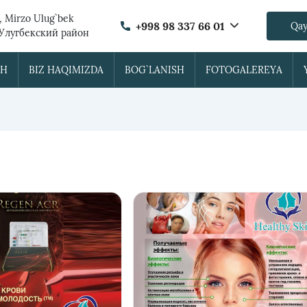
, Mirzo Ulug`bek
+998 98 337 66 01
Qay
 Улугбекский район
SH
BIZ HAQIMIZDA
BOG`LANISH
FOTOGALEREYA