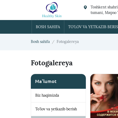
Toshkent shahri
tumani, Мирзо
BOSH SAHIFA
TO'LOV VA YETKAZIB BERI
Bosh sahifa
Fotogalereya
Fotogalereya
Ma'lumot
Biz haqimizda
To'lov va yetkazib berish