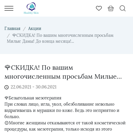
Главная
Акции
🌹СКИДКА! По вашим многочисленным просьбам
Милые Дамы! До конца месяца!...
🌹СКИДКА! По вашим
многочисленным просьбам Милые
Дамы! До конца месяца! Торопитесь
22.06.2021 - 30.06.2021
количество чудо препарата
🌹Безыгольная мезотерапия
ограниченно!
При словах лицо, игла, укол, обезболивание невольно
вздрагиваешь и мурашки по коже. Ведь это неприятно и
больно.
😊Многие женщины отказываются от такой косметической
процедуры, как мезотерапия, только исходя из этого