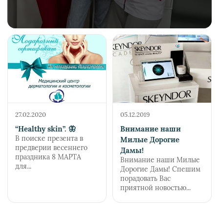
27.02.2020
05.12.2019
“Healthy skin”. 🦋
Внимание наши
В поиске презента в
Милые Дорогие
предверии весеннего
Дамы!
праздника 8 МАРТА
Внимание наши Милые
для...
Дорогие Дамы! Спешим
порадовать Вас
приятной новостью...