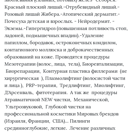
Красный плоский лишай.-Отрубевидный лишай.-
Розовый лишай Жибера.-Атопический дерматит.-
Почесуха детская и взрослых. - Нейродермит. -
Экземы.-Гипергидроз (повышенная потливость стоп,
ладоней, подмышечных впадин).-Удаление
папиллом, бородавок, остроконечных кондилом,
контагиозного моллюска и доброкачественных
образований на коже. Проводятся процедуры
Мезотерапии (волос, лица, тела), Биоревтализации,
Биорепарации, Контурная пластика филлерами (не
хирургическая ), Плазмолифтинг (волосистой части
и лица ), PRP-терапия, Тредлифтинг, Миолифтинг,
Д'Арсенваль, фитотерапия. А так же процедуры
Атравматичной NEW чистки, Механической,
Ультрозвуковой, Глубокой чистки на
профессиональной косметики Мировых брендов
(Израиля, Франции, США)... Пилинги
срединноглубокие, легкие. Лечение различных