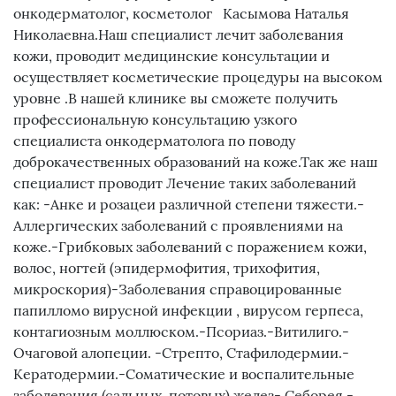
онкодерматолог, косметолог Касымова Наталья
Николаевна.Наш специалист лечит заболевания
кожи, проводит медицинские консультации и
осуществляет косметические процедуры на высоком
уровне .В нашей клинике вы сможете получить
профессиональную консультацию узкого
специалиста онкодерматолога по поводу
доброкачественных образований на коже.Так же наш
специалист проводит Лечение таких заболеваний
как: -Анке и розацеи различной степени тяжести.-
Аллергических заболеваний с проявлениями на
коже.-Грибковых заболеваний с поражением кожи,
волос, ногтей (эпидермофития, трихофития,
микроскория)-Заболевания справоцированные
папилломо вирусной инфекции , вирусом герпеса,
контагиозным моллюском.-Псориаз.-Витилиго.-
Очаговой алопеции. -Стрепто, Стафилодермии.-
Кератодермии.-Соматические и воспалительные
заболевания (сальных, потовых) желез- Себорея.-