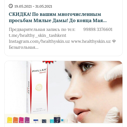
19.05.2021 - 31.05.2021
СКИДКА! По вашим многочисленным
просьбам Милые Дамы! До конца Мая
только в этом месяце! Торопитесь
Предварительная запись по тел: 99898 3376601
количество чудо препарата ограниченно!
t.me/healthy_skin_tashkent
Instagram.com/healthyskin.uz www.healthyskin.uz 🌹
Безыгольная...