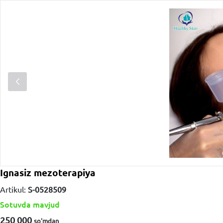
Ignasiz mezoterapiya
Artikul:
S-0528509
Sotuvda mavjud
250 000
so'm
dan