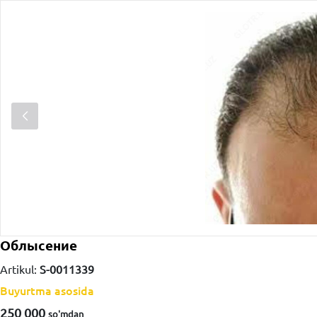
Облысение
Artikul:
S-0011339
Buyurtma asosida
250 000
so'm
dan