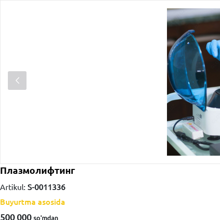
Плазмолифтинг
Artikul:
S-0011336
Buyurtma asosida
500 000
so'm
dan