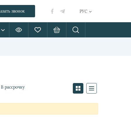
азать звонок
РУС
В рассрочку