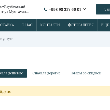
о-Улугбекский
+998 98 337 66 01
Зак
ент ул Мухаммад
ОСТАВКА
О НАС
КОНТАКТЫ
ФОТОГАЛЕРЕЯ
ЕЩЕ
е услуги
чала дешевые
Сначала дорогие
Товары со скидкой
айдено